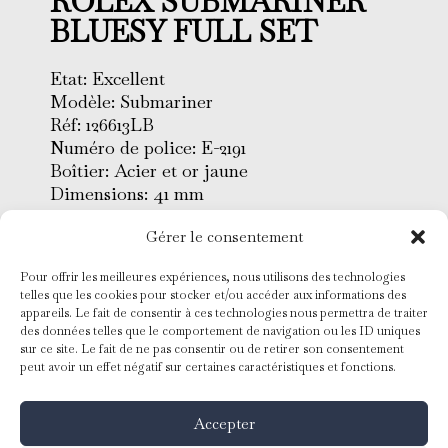
ROLEX SUBMARINER
BLUESY FULL SET
Etat: Excellent
Modèle: Submariner
Réf: 126613LB
Numéro de police: E-2191
Boîtier: Acier et or jaune
Dimensions: 41 mm
Lunette: Céramique
Gérer le consentement
Cadran : Bleu
Verre: Saphir
Pour offrir les meilleures expériences, nous utilisons des technologies
Bracelet: Oyster acier et or jaune
telles que les cookies pour stocker et/ou accéder aux informations des
Mouvement: Remontage
appareils. Le fait de consentir à ces technologies nous permettra de traiter
automatique
des données telles que le comportement de navigation ou les ID uniques
sur ce site. Le fait de ne pas consentir ou de retirer son consentement
Conditionnement: Coffret et
peut avoir un effet négatif sur certaines caractéristiques et fonctions.
papiers d’origine
Année: 2024
Accepter
Garantie Rolex 2029