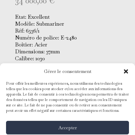
34 000,00
€
Etat: Excellent
Modèle: Submariner
Réf: 6536/1
Numéro de police: E-2480
Boîtier: Acier
Dimensions: 37mm
Calibre: 1030
Lunette: Acier
Gérer le consentement
Cadran: Noir gilt index tritium
peints
Pour offrir les meilleures expériences, nous utilisons des technologies
Verre: Plexiglas
telles que les cookies pour stocker et/ou accéder aux informations des
Bracelet: Oyster acier riveté 7206
appareils. Le fait de consentir à ces technologies nous permettra de traiter
Mouvement: Mécanique à
des données telles que le comportement de navigation ou les ID uniques
sur ce site. Le fait de ne pas consentir ou de retirer son consentement
remontage automatique
peut avoir un effet négatif sur certaines caractéristiques et fonctions.
Conditionnement: Ecrin d’origine
Année: 1958
Accepter
Garantie 2 ans