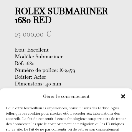
ROLEX SUBMARINER
1680 RED
19 000,00
€
Etat: Excellent
Modèle: Submariner
Réf: 1680
Numéro de police: E-2479
Boîtier: Acier
Dimensions: 40 mm
Lunette: Acier avec noir
Gérer le consentement
Cadran : Noir mat avec index
tritium pumpkin
Pour offrir les meilleures expériences, nous utilisons des technologies
Verre: Plexiglas
telles que les cookies pour stocker et/ou accéder aux informations des
Bracelet: Oyster acier 93150/580
appareils. Le fait de consentir à ces technologies nous permettra de traiter
Mouvement: Remontage
des données telles que le comportement de navigation ou les ID uniques
sur ce site. Le fait de ne pas consentir ou de retirer son consentement
automatique