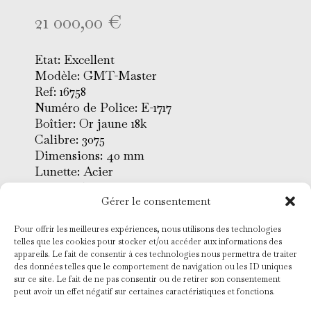
21 000,00
€
Etat: Excellent
Modèle: GMT-Master
Ref: 16758
Numéro de Police: E-1717
Boîtier: Or jaune 18k
Calibre: 3075
Dimensions: 40 mm
Lunette: Acier
Insert: Aluminium
Gérer le consentement
Cadran: Chocolat
Verre: Saphir
Pour offrir les meilleures expériences, nous utilisons des technologies
Bracelet: Président or jaune
telles que les cookies pour stocker et/ou accéder aux informations des
Mouvement: Remontage
appareils. Le fait de consentir à ces technologies nous permettra de traiter
automatique
des données telles que le comportement de navigation ou les ID uniques
sur ce site. Le fait de ne pas consentir ou de retirer son consentement
Conditionnement: Ecrin d’origine
peut avoir un effet négatif sur certaines caractéristiques et fonctions.
et papiers de service