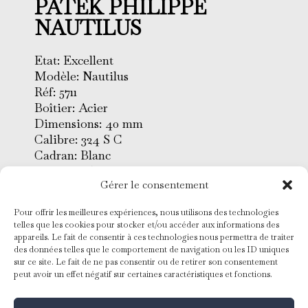
PATEK PHILIPPE
NAUTILUS
Etat: Excellent
Modèle: Nautilus
Réf: 5711
Boîtier: Acier
Dimensions: 40 mm
Calibre: 324 S C
Cadran: Blanc
Verre: Saphir
Gérer le consentement
Lunette: Acier
Bracelet: Acier
Pour offrir les meilleures expériences, nous utilisons des technologies
Mouvement: Mécanique à
telles que les cookies pour stocker et/ou accéder aux informations des
remontage automatique
appareils. Le fait de consentir à ces technologies nous permettra de traiter
Conditionnement: Ecrin & papiers
des données telles que le comportement de navigation ou les ID uniques
sur ce site. Le fait de ne pas consentir ou de retirer son consentement
d’origine + Service Patek Philippe
peut avoir un effet négatif sur certaines caractéristiques et fonctions.
2024
Année: 2012