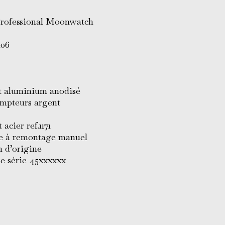
rofessional Moonwatch
406
rt aluminium anodisé
mpteurs argent
 acier ref.1171
 à remontage manuel
 d’origine
e série 45xxxxxx