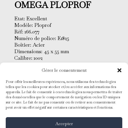
OMEGA PLOPROF
Etat: Excellent
Modèle: Ploprof
Réf: 166.077
Numéro de police: E1825
Boîtier: Acier
Dimensions: 45 x 55 mm
Calibre: 1002
Lunette: Acier
Gérer le consentement
Cadran: Noir
Verre: Minéral
Pour offrir les meilleures expériences, nous utilisons des technologies
Bracelet: Acier
telles que les cookies pour stocker et/ou accéder aux informations des
Mouvement: Remontage
appareils. Le fait de consentir à ces technologies nous permettra de traiter
automatique
des données telles que le comportement de navigation ou les ID uniques
sur ce site. Le fait de ne pas consentir ou de retirer son consentement
Conditionnement: Ecrin & service
peut avoir un effet négatif sur certaines caractéristiques et fonctions.
Omega 2020
Année: 1970
Accepter