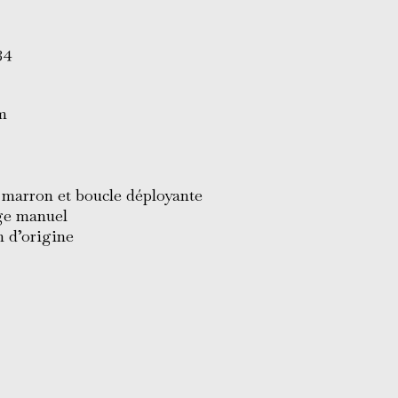
34
m
e marron et boucle déployante
e manuel
 d’origine