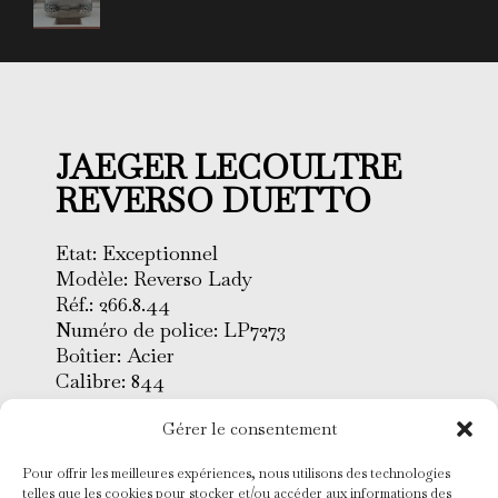
JAEGER LECOULTRE
REVERSO DUETTO
Etat: Exceptionnel
Modèle: Reverso Lady
Réf.: 266.8.44
Numéro de police: LP7273
Boîtier: Acier
Calibre: 844
Dimensions: 21 x 33 mm
Gérer le consentement
Lunette: Acier et diamants
Cadran: Blanc et nacre
Pour offrir les meilleures expériences, nous utilisons des technologies
Verre: Saphir
telles que les cookies pour stocker et/ou accéder aux informations des