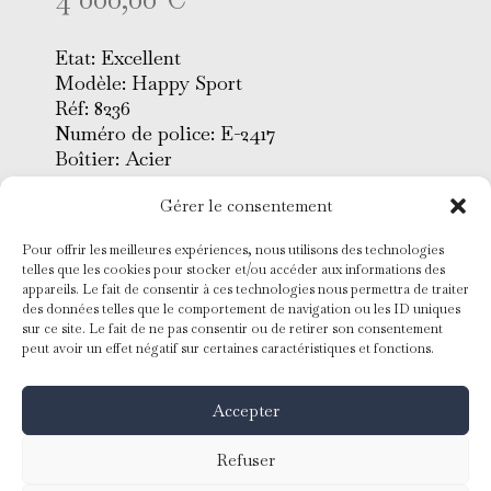
Etat: Excellent
Modèle: Happy Sport
Réf: 8236
Numéro de police: E-2417
Boîtier: Acier
Dimensions: 32 mm
Gérer le consentement
Cadran : Nacre rose
Verre: Saphir avec 7 Diamants
Pour offrir les meilleures expériences, nous utilisons des technologies
Bracelet: Grain de riz acier 4
telles que les cookies pour stocker et/ou accéder aux informations des
cabochons rubis
appareils. Le fait de consentir à ces technologies nous permettra de traiter
Mouvement: Quartz
des données telles que le comportement de navigation ou les ID uniques
sur ce site. Le fait de ne pas consentir ou de retirer son consentement
Conditionnement: Coffret
peut avoir un effet négatif sur certaines caractéristiques et fonctions.
d’origine
Année: 2000
Accepter
Garantie 1 an
Refuser