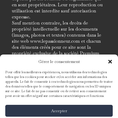
en sont propriétaires. Leur reproduction ou
utilisation est interdite sauf autorisation
expresse.
Sauf mention contraire, les droits de
propriété intellectuelle sur les documents
(images, photos et textes) contenus dans le
site web www.lepassionneur.com et chacun
des éléments créés pour ce site sont la
propriété exclusive de la société Premium
Tempo, celle-ci ne concédant aucune licence,
Gérer le consentement
ni aucun autre droit que celui de consulter le
site en ligne.
Pour offrir les meilleures expériences, nous utilisons des technologies
La reproduction de tous documents publiés
telles que les cookies pour stocker et/ou accéder aux informations des
appareils. Le fait de consentir à ces technologies nous permettra de traiter
sur le site est seulement autorisée aux fins
des données telles que le comportement de navigation ou les ID uniques
exclusives d’information pour un usage
sur ce site. Le fait de ne pas consentir ou de retirer son consentement
personnel et privé. Toute reproduction et
peut avoir un effet négatif sur certaines caractéristiques et fonctions.
toute utilisation de copies réalisées à
d’autres fins étant expressément interdites.
Accepter