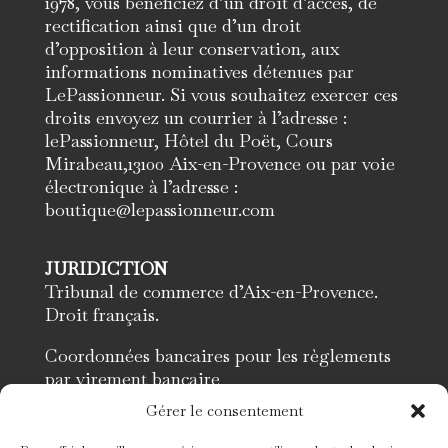
1978, vous bénéficiez d’un droit d’accès, de
rectification ainsi que d’un droit
d’opposition à leur conservation, aux
informations nominatives détenues par
LePassionneur. Si vous souhaitez exercer ces
droits envoyez un courrier à l’adresse :
lePassionneur, Hôtel du Poët, Cours
Mirabeau,13100 Aix-en-Provence ou par voie
électronique à l’adresse :
boutique@lepassionneur.com
JURIDICTION
Tribunal de commerce d’Aix-en-Provence.
Droit français.
Coordonnées bancaires pour les règlements
par virement bancaire
Banque : 10096
Gérer le consentement
Guichet : 18294
N° de Compte : 00050563901