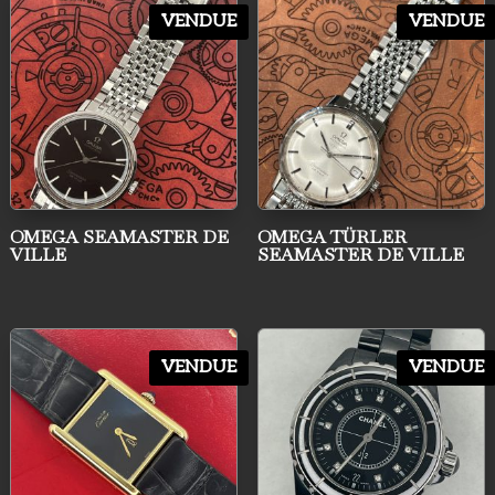
au
VENDUE
VENDUE
plus
ancien
OMEGA SEAMASTER DE
OMEGA TÜRLER
VILLE
SEAMASTER DE VILLE
VENDUE
VENDUE